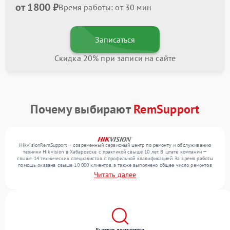
от 1800 ₽
Время работы: от 30 мин
Записаться
Скидка 20% при записи на сайте
Почему выбирают
RemSupport
HikvisionRemSupport — современный сервисный центр по ремонту и обслуживанию
техники Hikvision в Хабаровске с практикой свыше 10 лет. В штате компании —
свыше 14 технических специалистов с профильной квалификацией. За время работы
помощь оказана свыше 10 000 клиентов, а также выполнено общее число ремонтов
превысило 12 000. Ежемесячно в сервисный центр поступает свыше 300 единиц
Читать далее
техники, включая , , . Мы работаем с широким спектром неисправностей и предлагаем
стабильный уровень сервиса благодаря использованию современного оборудования.
Быстрая диагностика