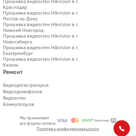
Прошивка видеостен Hikvision в г.
Краснодар
Прошивка видеостен Hikvision в г.
Ростов-на-Дону
Прошивка видеостен Hikvision в г.
Нижний Новгород
Прошивка видеостен Hikvision в г.
Новосибирск
Прошивка видеостен Hikvision в г.
Екатеринбург
Прошивка видеостен Hikvision в г.
Казань
Прошивка видеостен Hikvision в г.
Ремонт
Воронеж
Прошивка видеостен Hikvision в г.
Видеорегистраторов
Волгоград
Видеодомофонов
Прошивка видеостен Hikvision в г.
Видеостен
Самара
Коммутаторов
Прошивка видеостен Hikvision в г.
Пермь
Прошивка видеостен Hikvision в г.
Мы принимаем
Красноярск
все формы оплаты
Прошивка видеостен Hikvision в г.
Политика конфиденциальности
Ижевск