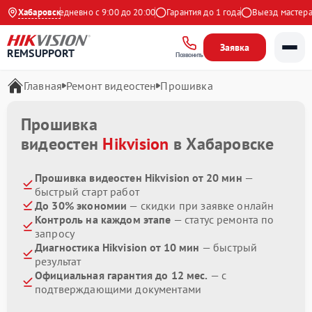
 Яндекс
Хабаровск
Ежедневно с 9:00 до 20:00
Гарантия до 1 года
Выезд мастера б
Заявка
REMSUPPORT
Позвонить
Главная
Ремонт видеостен
Прошивка
Прошивка
видеостен
Hikvision
в Хабаровске
Прошивка видеостен Hikvision от 20 мин
—
быстрый старт работ
До 30% экономии
— скидки при заявке онлайн
Контроль на каждом этапе
— статус ремонта по
запросу
Диагностика Hikvision от 10 мин
— быстрый
результат
Официальная гарантия до 12 мес.
— с
подтверждающими документами