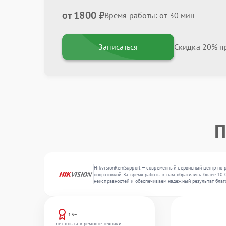
от 1800 ₽
Время работы: от 30 мин
Записаться
Скидка 20% пр
П
HikvisionRemSupport — современный сервисный центр по р
подготовкой. За время работы к нам обратились более 10 
неисправностей и обеспечиваем надежный результат благ
13+
лет опыта в ремонте техники