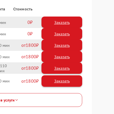
нта
Стоимость
0
Заказать
0
Заказать
1800
0
1800
0
110
1800
1800
0
се услуги