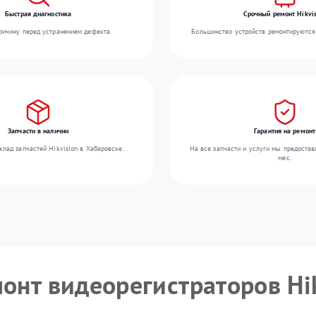
Быстрая диагностика
Срочный ремонт Hikvis
ичину перед устранением дефекта.
Большинство устройств ремонтируются 
Запчасти в наличии
Гарантия на ремонт
лад запчастей Hikvision в Хабаровске.
На все запчасти и услуги мы предостав
мес.
монт видеорегистраторов Hi