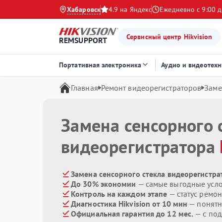
Хабаровск
4.9 на Яндекс
Ежедневно с 9:00 д
Сервисный центр Hikvision
REMSUPPORT
Портативная электроника
Аудио и видеотехн
Главная
Ремонт видеорегистраторов
Заме
Замена сенсорного 
видеорегистратора
Замена сенсорного стекла видеорегистрат
До 30% экономии
— самые выгодные усл
Контроль на каждом этапе
— статус ремон
Диагностика Hikvision от 10 мин
— понятн
Официальная гарантия до 12 мес.
— с под