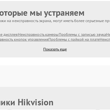
которые мы устраняем
жи на неисправность экрана, могут иметь более серьезные п
е дисплея
Неисправность камеры
Проблемы с записью звука
Н
авность кнопок управления
Проблемы с пайкой на плате
Неисп
Показать еще
ики Hikvision