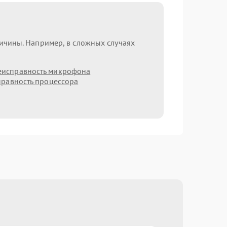
ричины. Например, в сложных случаях
еисправность микрофона
равность процессора