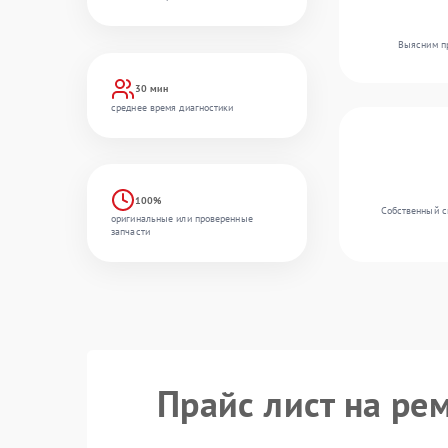
Выясним пр
30 мин
среднее время диагностики
100%
Собственный ск
оригинальные или проверенные
запчасти
Прайс лист на ре