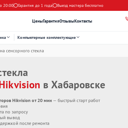
о 20:00
Гарантия до 1 года
Выезд мастера бесплатно
Цены
Гарантия
Отзывы
Контакты
ика
Компьютерные комплектующие
на сенсорного стекла
стекла
Hikvision
в Хабаровске
оров Hikvision от 20 мин
— быстрый старт работ
овия
та по запросу
ый вывод
держкой после ремонта