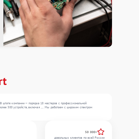
rt
 В штате компании — порядка 18 мастеров с профессиональной
олее 300 устройств, включая , , . Мы работаем с широким спектром
50 000+
довольных клиентов по всей России