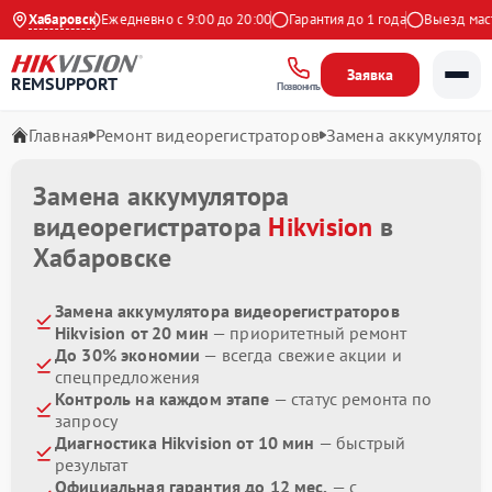
9 на Яндекс
Хабаровск
Ежедневно с 9:00 до 20:00
Гарантия до 1 года
Выезд масте
Заявка
REMSUPPORT
Позвонить
Главная
Ремонт видеорегистраторов
Замена аккумулятор
Замена аккумулятора
видеорегистратора
Hikvision
в
Хабаровске
Замена аккумулятора видеорегистраторов
Hikvision от 20 мин
— приоритетный ремонт
До 30% экономии
— всегда свежие акции и
спецпредложения
Контроль на каждом этапе
— статус ремонта по
запросу
Диагностика Hikvision от 10 мин
— быстрый
результат
Официальная гарантия до 12 мес.
— с