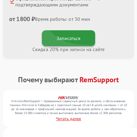
подтверждающими документами
от 1800 ₽
Время работы: от 30 мин
Записаться
Скидка 20% при записи на сайте
Почему выбирают
RemSupport
HikvisionRemSupport — проверенный сервисный центр по ремонту и обслуживанию
техники Hikvision в Хабаровске с практикой свыше 10 лет. В штате компании — от 10
до 16 инженеров с профильной квалификацией. За время работы к нам обратились
более 10 000 клиентов, а также выполнено выполнено более 12 000 ремонтов.
Ежемесячно в сервисный центр поступает свыше 300 единиц техники, включая , , . Мы
Читать далее
устраняем поломки любой сложности и поддерживаем высокий стандарт качества
благодаря квалификации мастеров.