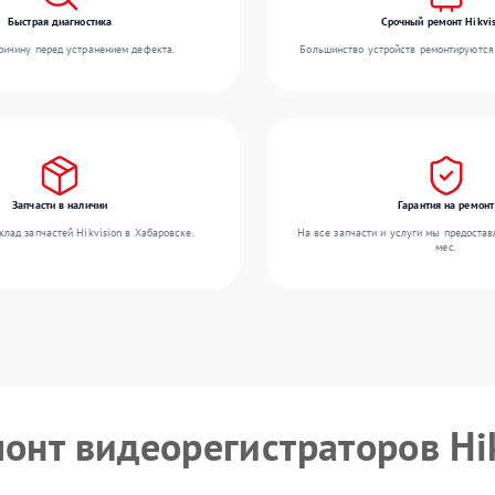
Быстрая диагностика
Срочный ремонт Hikvis
ичину перед устранением дефекта.
Большинство устройств ремонтируются 
Запчасти в наличии
Гарантия на ремонт
лад запчастей Hikvision в Хабаровске.
На все запчасти и услуги мы предостав
мес.
монт видеорегистраторов Hi