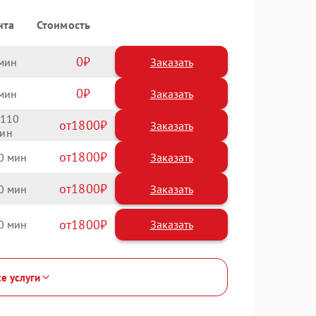
нта
Стоимость
0
Заказать
0
Заказать
110
1800
1800
0
1800
0
1800
0
се услуги