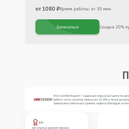
от 1080 ₽
Время работы: от 30 мин
Записаться
Скидка 20% пр
П
HikvisionRemSupport — надежный сервисный центр по ремо
работы число клиентов превысило 10 000, а также выполн
предлагаем стабильный уровень сервиса благодаря испол
13+
лет опыта в ремонте техники