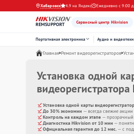
Хабаровск
4.9 на Яндекс
Ежедневно с 9:00 д
Сервисный центр Hikvision
REMSUPPORT
Портативная электроника
Аудио и видеотехн
Главная
Ремонт видеорегистраторов
Уста
Установка одной ка
видеорегистратора
Установка одной карты видеорегистраторо
До 30% экономии
— всегда свежие акции
Контроль на каждом этапе
— прозрачный
Диагностика Hikvision от 10 мин
— понятн
Официальная гарантия до 12 мес.
— с по