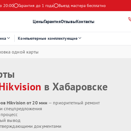
о 20:00
Гарантия до 1 года
Выезд мастера бесплатно
Цены
Гарантия
Отзывы
Контакты
ика
Компьютерные комплектующие
новка одной карты
рты
Hikvision
в Хабаровске
в Hikvision от 20 мин
— приоритетный ремонт
 и спецпредложения
 процесс
ый вывод
дтверждающими документами