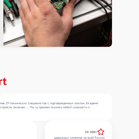
rt
олее 19 технических специалистов с подтвержденным опытом. За время
тройств, включая , , . Мы устраняем поломки любой сложности и
50 000+
довольных клиентов по всей России