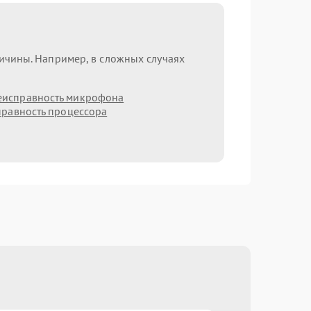
ричины. Например, в сложных случаях
еисправность микрофона
равность процессора