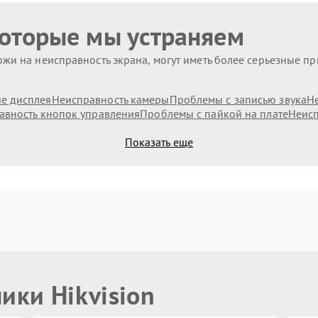
которые мы устраняем
жи на неисправность экрана, могут иметь более серьезные п
е дисплея
Неисправность камеры
Проблемы с записью звука
Н
авность кнопок управления
Проблемы с пайкой на плате
Неисп
Показать еще
ики Hikvision