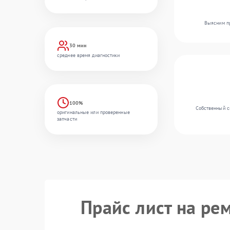
Выясним пр
30 мин
среднее время диагностики
100%
Собственный ск
оригинальные или проверенные
запчасти
Прайс лист на ре