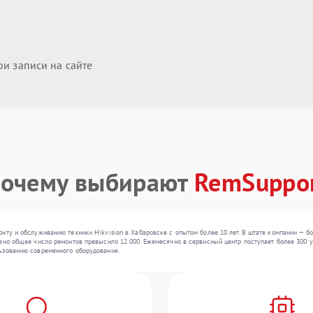
и записи на сайте
очему выбирают
RemSuppo
нту и обслуживанию техники Hikvision в Хабаровске с опытом более 10 лет. В штате компании — б
ено общее число ремонтов превысило 12 000. Ежемесячно в сервисный центр поступает более 300 ус
ьзованию современного оборудования.