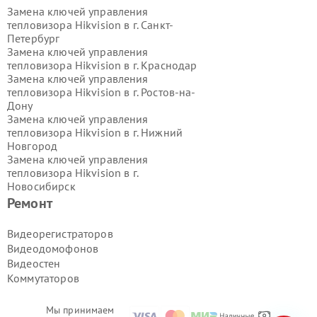
Замена ключей управления
тепловизора Hikvision в г.
Санкт-
Петербург
Замена ключей управления
тепловизора Hikvision в г.
Краснодар
Замена ключей управления
тепловизора Hikvision в г.
Ростов-на-
Дону
Замена ключей управления
тепловизора Hikvision в г.
Нижний
Новгород
Замена ключей управления
тепловизора Hikvision в г.
Новосибирск
Замена ключей управления
Ремонт
тепловизора Hikvision в г.
Екатеринбург
Видеорегистраторов
Замена ключей управления
Видеодомофонов
тепловизора Hikvision в г.
Казань
Видеостен
Замена ключей управления
Коммутаторов
тепловизора Hikvision в г.
Воронеж
Замена ключей управления
тепловизора Hikvision в г.
Волгоград
Мы принимаем