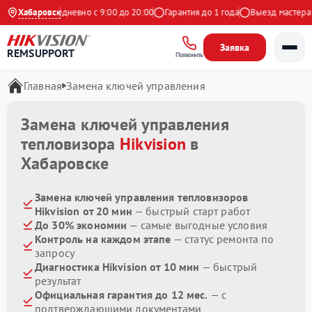
 Яндекс
Хабаровск
Ежедневно с 9:00 до 20:00
Гарантия до 1 года
Выезд мастера б
Заявка
REMSUPPORT
Позвонить
Главная
Замена ключей управления
Замена ключей управления
тепловизора
Hikvision
в
Хабаровске
Замена ключей управления тепловизоров
Hikvision от 20 мин
— быстрый старт работ
До 30% экономии
— самые выгодные условия
Контроль на каждом этапе
— статус ремонта по
запросу
Диагностика Hikvision от 10 мин
— быстрый
результат
Официальная гарантия до 12 мес.
— с
подтверждающими документами