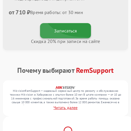
от 710 ₽
Время работы: от 30 мин
Записаться
Скидка 20% при записи на сайте
Почему выбирают
RemSupport
HikvisionRemSupport — надежный сервисный центр по ремонту и обслуживанию
техники Hikvision в Хабаровске с опытом более 10 лет. В штате компании — от 10 до
16 инженеров с профессиональной подготовкой. За время работы помощь оказана
свыше 10 000 клиентов, а также выполнено более 12 000 ремонтов. Ежемесячно в
сервисный центр поступает более 300 устройств, включая , , . Мы выполняем ремонт
Читать далее
различного уровня сложности и поддерживаем высокий стандарт качества благодаря
использованию современного оборудования.