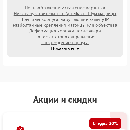
Нет изображения
Искажение картинки
Низкая чувствительность
Артефакты
Шум матрицы
Трещины корпуса, нарушающие защиту IP
Разболтанные крепления матрицы или объектива
Деформация корпуса после удара
Поломка кнопок управления
Повреждение корпуса
Показать еще
Акции и скидки
Скидка 20%