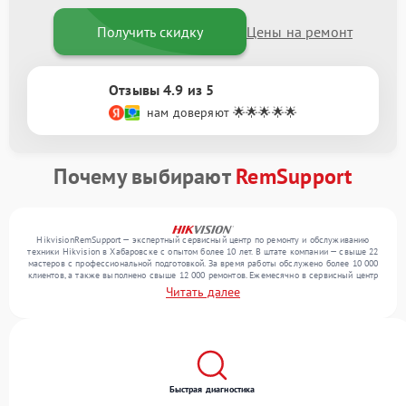
Получить скидку
Цены на ремонт
Отзывы 4.9 из 5
нам доверяют 🌟🌟🌟🌟🌟
Почему выбирают
RemSupport
HikvisionRemSupport — экспертный сервисный центр по ремонту и обслуживанию
техники Hikvision в Хабаровске с опытом более 10 лет. В штате компании — свыше 22
мастеров с профессиональной подготовкой. За время работы обслужено более 10 000
клиентов, а также выполнено свыше 12 000 ремонтов. Ежемесячно в сервисный центр
поступает свыше 300 единиц техники, включая , , . Мы выполняем ремонт различного
Читать далее
уровня сложности и гарантируем высокое качество обслуживания благодаря опыту
команды.
Быстрая диагностика