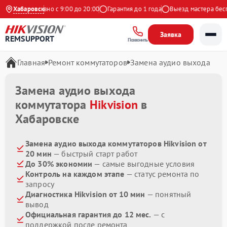
кс
Ежедневно с 9:00 до 20:00
Хабаровск
Гарантия до 1 года
Выезд мастера беспл
Заявка
REMSUPPORT
Позвонить
Главная
Ремонт коммутаторов
Замена аудио выхода
Замена аудио выхода
коммутатора
Hikvision
в
Хабаровске
Замена аудио выхода коммутаторов Hikvision от
20 мин
— быстрый старт работ
До 30% экономии
— самые выгодные условия
Контроль на каждом этапе
— статус ремонта по
запросу
Диагностика Hikvision от 10 мин
— понятный
вывод
Официальная гарантия до 12 мес.
— с
поддержкой после ремонта