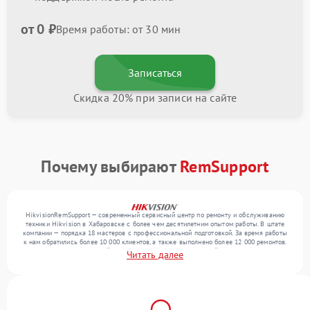
от 0 ₽
Время работы: от 30 мин
Записаться
Скидка 20% при записи на сайте
Почему выбирают
RemSupport
HikvisionRemSupport — современный сервисный центр по ремонту и обслуживанию
техники Hikvision в Хабаровске с более чем десятилетним опытом работы. В штате
компании — порядка 18 мастеров с профессиональной подготовкой. За время работы
к нам обратились более 10 000 клиентов, а также выполнено более 12 000 ремонтов.
Ежемесячно в сервисный центр поступает более 300 устройств, включая , , . Мы
Читать далее
работаем с широким спектром неисправностей и обеспечиваем надежный результат
благодаря квалификации мастеров.