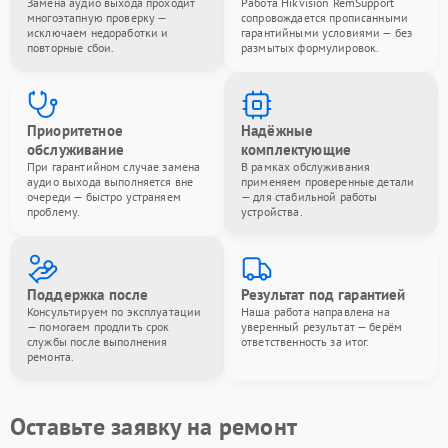
Замена аудио выхода проходит
Работа Hikvision RemSupport
многоэтапную проверку —
сопровождается прописанными
исключаем недоработки и
гарантийными условиями — без
повторные сбои.
размытых формулировок.
Приоритетное
Надёжные
обслуживание
комплектующие
При гарантийном случае замена
В рамках обслуживания
аудио выхода выполняется вне
применяем проверенные детали
очереди — быстро устраняем
— для стабильной работы
проблему.
устройства.
Поддержка после
Результат под гарантией
Консультируем по эксплуатации
Наша работа направлена на
— помогаем продлить срок
уверенный результат — берём
службы после выполнения
ответственность за итог.
ремонта.
Оставьте заявку на ремонт