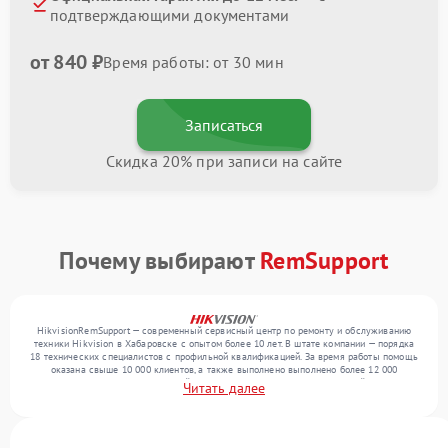
подтверждающими документами
от 840 ₽
Время работы: от 30 мин
Записаться
Скидка 20% при записи на сайте
Почему выбирают
RemSupport
HikvisionRemSupport — современный сервисный центр по ремонту и обслуживанию
техники Hikvision в Хабаровске с опытом более 10 лет. В штате компании — порядка
18 технических специалистов с профильной квалификацией. За время работы помощь
оказана свыше 10 000 клиентов, а также выполнено выполнено более 12 000
ремонтов. Ежемесячно в сервисный центр поступает более 300 обращений, включая , ,
Читать далее
. Мы беремся за задачи любой сложности и обеспечиваем надежный результат
благодаря опыту команды.