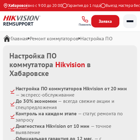
кс
Хабаровск
Ежедневно с 9:00 до 20:00
Гарантия до 1 года
Выезд мастера беспл
Заявка
REMSUPPORT
Позвонить
Главная
Ремонт коммутаторов
Настройка ПО
Настройка ПО
коммутатора
Hikvision
в
Хабаровске
Настройка ПО коммутаторов Hikvision от 20 мин
— экспресс-обслуживание
До 30% экономии
— всегда свежие акции и
спецпредложения
Контроль на каждом этапе
— статус ремонта по
запросу
Диагностика Hikvision от 10 мин
— точное
выявление
Официальная гарантия до 12 мес.
— с