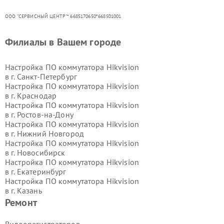
ООО "СЕРВИСНЫЙ ЦЕНТР"* 6685170650*668501001
Филиалы в Вашем городе
Настройка ПО коммутатора Hikvision
в г.
Санкт-Петербург
Настройка ПО коммутатора Hikvision
в г.
Краснодар
Настройка ПО коммутатора Hikvision
в г.
Ростов-на-Дону
Настройка ПО коммутатора Hikvision
в г.
Нижний Новгород
Настройка ПО коммутатора Hikvision
в г.
Новосибирск
Настройка ПО коммутатора Hikvision
в г.
Екатеринбург
Настройка ПО коммутатора Hikvision
в г.
Казань
Настройка ПО коммутатора Hikvision
Ремонт
в г.
Воронеж
Настройка ПО коммутатора Hikvision