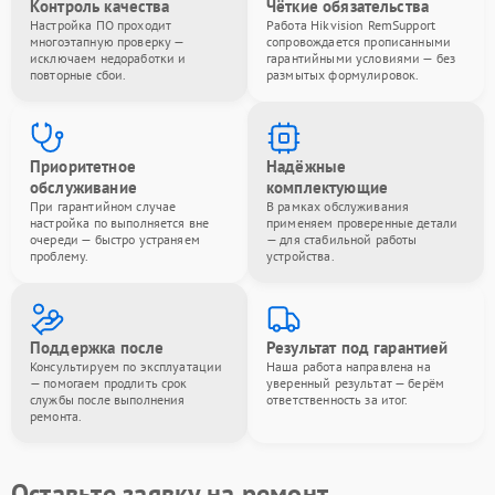
Контроль качества
Чёткие обязательства
Настройка ПО проходит
Работа Hikvision RemSupport
многоэтапную проверку —
сопровождается прописанными
исключаем недоработки и
гарантийными условиями — без
повторные сбои.
размытых формулировок.
Приоритетное
Надёжные
обслуживание
комплектующие
При гарантийном случае
В рамках обслуживания
настройка по выполняется вне
применяем проверенные детали
очереди — быстро устраняем
— для стабильной работы
проблему.
устройства.
Поддержка после
Результат под гарантией
Консультируем по эксплуатации
Наша работа направлена на
— помогаем продлить срок
уверенный результат — берём
службы после выполнения
ответственность за итог.
ремонта.
Оставьте заявку на ремонт